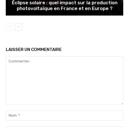
Éclipse solaire : quel impact sur la production
photovoltaïque en France et en Europe ?
LAISSER UN COMMENTAIRE
Commenter
:
No
:*
Ema